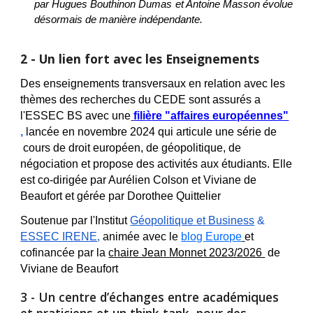
par Hugues Bouthinon Dumas et Antoine Masson évolue
désormais de manière indépendante
.
2
- Un lien fort avec les
Enseignements
Des enseignements transversaux en relation avec les
thèmes des recherches du CEDE sont assurés a
l'
ESSEC BS
avec une
fili
è
re "affaires européennes"
,
lancée
en novembre 2024
qui articule une série de
cours de droit européen, de g
é
opolitique, de
négociation
et propose des activités aux étudiants. Elle
est co-dirigée par Aurélien Colson et Viviane de
Beaufort et gérée par Dorothee Quittelier
S
outenue par
l'Institut
Géopolitique et Business
&
ESSEC IRENE
,
animée avec le
blog Europe
et
cofinancée par la
chaire Jean Monnet 2023/2026
de
Viviane de Beaufort
3
- Un c
entre d’
é
changes entre académiques
et praticiens et un
think tank pour des