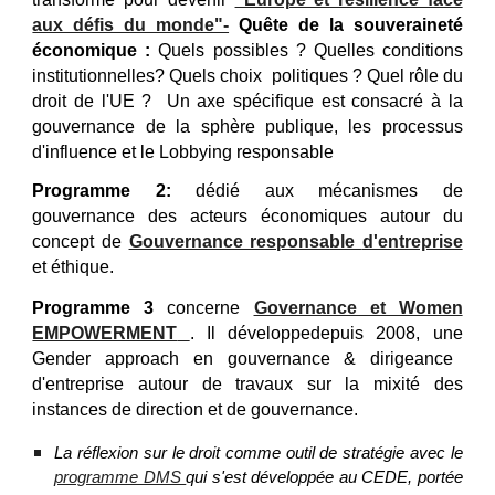
aux défis du monde"-
Quête de la souveraineté
économique :
Q
uels possibles ? Quelles conditions
institutionnelles
? Quels choix
politiques
? Q
uel rôle du
droit
de l'UE
?
U
n axe spécifi
q
ue
est consacré à la
gouvernance de la sphère publique, les processus
d'influence et le Lobbying responsable
P
rogramme 2:
dédié
aux mécanismes de
gouvernance
d
es acteurs économiques autour du
concept de
Gouvernance responsa
ble
d'entreprise
et éthique.
P
rogramme 3
concerne
Governance et Women
EMPOWERMENT
. Il
développedepuis 2008, une
Gender approach en gouvernance
&
dirigeance
d'entreprise
autour de travaux sur
la mixité des
instances de direction
et de gouvernance.
L
a réflexion sur le droit comme outil de stratégie avec le
programme DMS
qui s'est développée au CEDE,
portée