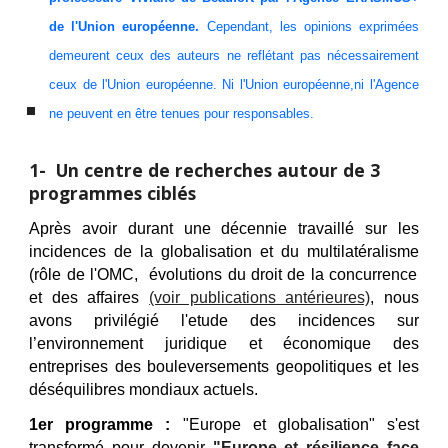
de l'Union européenne.
Cependant, les opinions exprimées
demeurent ceux des auteurs ne reflétant pas nécessairement
ceux de l'Union européenne. Ni l'Union européenne,ni l'Agence
ne peuvent en être tenues pour responsables.
1
-
Un centre de
r
echerches
autour de 3
programmes ciblés
Après avoir durant une décennie
travaill
é
sur les
incidences de la globalisation et du multilatéralisme
(
rôle de l'OMC, é
volutions du droit de la concurrence
et des affaires
(v
oir publications ant
é
rieures)
, nous
avons privilégié l'etude
des incidences sur
l’environnement juridique et économique
des
entreprises
d
es bouleversements geopolitiques
et
les
déséquilibres mondiaux actuels
.
1er programme
:
"Europe et globalisation" s'est
transformé
pour
devenir
"Europe et résilience face