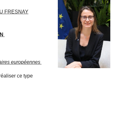
U FRESNAY
ON
ffaires européennes
éaliser ce type