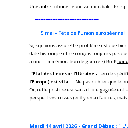
Une autre tribune:
Jeunesse mondiale : Pros
-------------------------------------
9 mai - Fête de l'Union européenne!
S
i, si je vous assure! Le problème est que bien
date historique et ne conçois toujours pas que
à une commémoration de guerre ?) Bref!
un c
"Etat des lieux sur l'Ukraine
-
r
ien de spécif
l'Europe) est vital ...
Ne pas oublier que le pr
Or, cette posture est sans doute gagnée entre
perspectives russes (et il y en a d'autres, mais
Mardi 14 avril 2026 - Grand Débat : " L