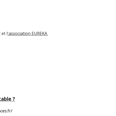
et l
'association EUREKA
table ?
ces.fr/