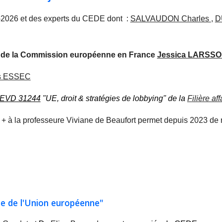
-2026 et des experts du CEDE dont
:
SALVAUDON Charles
,
D
on de la Commission européenne en France
Jessica LARSS
ess ESSEC
EVD 31244
"UE, droit & stratégies de lobbying"
de la
F
ilière a
 la professeure Viviane de Beaufort permet depuis 2023 de r
nce de l'Union européenne"