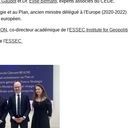
 Gaudot
et Dr.
Elise Bernard
, experts associés du CEDE.
égie et au Plan, ancien ministre délégué à l'Europe (2020-2022)
t européen.
SON
, co-directeur académique de l'
ESSEC Institute for Geopolit
 l'
ESSEC