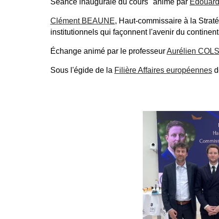
Séance inaugurale du cours "animé par
Edouard
Clément BEAUNE
, Haut-commissaire à la Strat
institutionnels qui façonnent l'avenir du continen
Échange animé par le professeur
Aurélien COL
Sous l'égide de la
Filière Affaires européennes
de