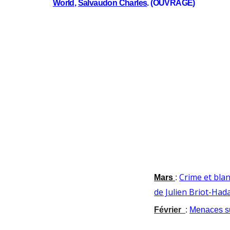
World
,
Salvaudon Charles
. (OUVRAGE)
Crime et blan
M
ars
:
de Julien Briot-Had
F
évrier
:
Menaces sur