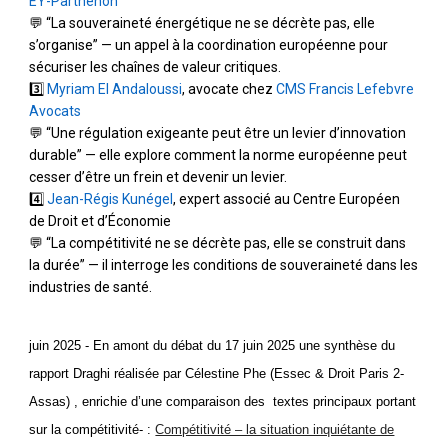
EY-Parthenon
💬 “La souveraineté énergétique ne se décrète pas, elle
s’organise” — un appel à la coordination européenne pour
sécuriser les chaînes de valeur critiques.
3️⃣
Myriam El Andaloussi
, avocate chez
CMS Francis Lefebvre
Avocats
💬 “Une régulation exigeante peut être un levier d’innovation
durable” — elle explore comment la norme européenne peut
cesser d’être un frein et devenir un levier.
4️⃣
Jean-Régis Kunégel
, expert associé au Centre Européen
de Droit et d’Économie
💬 “La compétitivité ne se décrète pas, elle se construit dans
la durée” — il interroge les conditions de souveraineté dans les
industries de santé.
juin 2025 -
E
n amont du débat du 17 juin 2025
une
synthèse du
rapport Draghi réalisée par Célestine Phe (Essec & Droit Paris 2-
Assas) , enrichie d’une comparaison des textes principaux portant
sur la compétitivité- :
Compétitivité – la situation inquiétante de