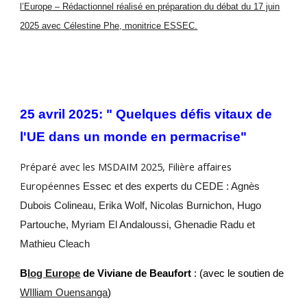
l’Europe – Rédactionnel réalisé en préparation du débat du 17 juin
2025 avec Célestine Phe, monitrice ESSEC.
25 avril 2025: " Quelques défis vitaux de
l'UE dans un monde en permacrise"
Préparé avec les MSDAIM 2025, Filière affaires
Européennes
Essec et des experts du CEDE : Agnès
Dubois Colineau, Erika Wolf, Nicolas Burnichon, Hugo
Partouche, Myriam El Andaloussi, Ghenadie Radu et
Mathieu Cleach
B
log Europe
de Viviane de Beaufort
: (avec le soutien de
WIlliam Ouensanga
)