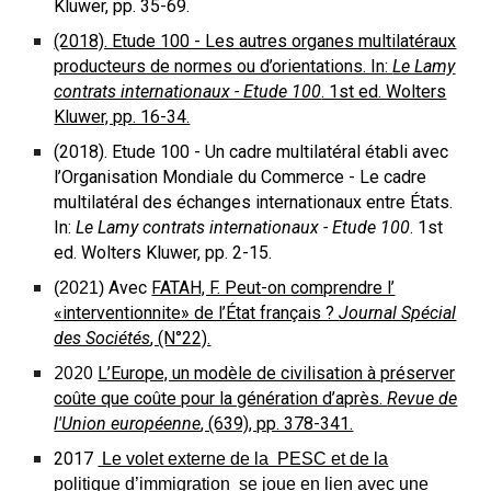
Kluwer, pp. 35-69.
(2018). Etude 100 - Les autres organes multilatéraux
producteurs de normes ou d’orientations. In:
Le Lamy
contrats internationaux - Etude 100
. 1st ed. Wolters
Kluwer, pp. 16-34.
(2018). Etude 100 - Un cadre multilatéral établi avec
l’Organisation Mondiale du Commerce - Le cadre
multilatéral des échanges internationaux entre États.
In:
Le Lamy contrats internationaux - Etude 100
. 1st
ed. Wolters Kluwer, pp. 2-15.
Avec
FATAH, F. Peut-on comprendre l’
(
2021)
«interventionnite» de l’État français ?
Journal Spécial
des Sociétés
, (N°22).
2020
L’Europe, un modèle de civilisation à préserver
coûte que coûte pour la génération d’après.
Revue de
l'Union européenne
, (639), pp. 378-341.
2017
Le volet externe de la PESC et de la
politique d’immigration se joue en lien avec une