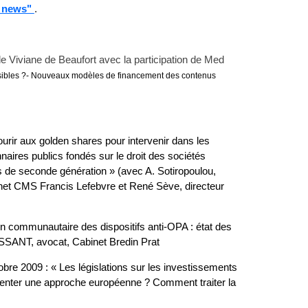
g news"
.
de Viviane de Beaufort avec la participation de Med
ssibles ?- Nouveaux modèles de financement des contenus
ourir aux golden shares pour intervenir dans les
aires publics fondés sur le droit des sociétés
res de seconde génération » (avec A. Sotiropoulou,
inet CMS Francis Lefebvre et René Sève, directeur
on communautaire des dispositifs anti-OPA : état des
SSANT, avocat, Cabinet Bredin Prat
bre 2009 : « Les législations sur les investissements
inventer une approche européenne ? Comment traiter la