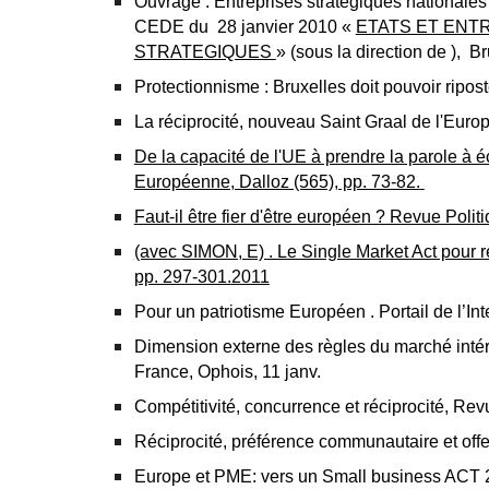
O
uvrage : Entreprises stratégiques national
CEDE du 28 janvier 2010 «
ETATS ET ENT
STRATEGIQUES
» (sous la direction de ),
Protectionnisme : Bruxelles doit pouvoir ripos
La réciprocité, nouveau Saint Graal de l'Eur
De la capacité de l'UE à prendre la parole à
Européenne, Dalloz (565), pp. 73-82.
Faut-il être fier d'être européen ? Revue Polit
(avec
SIMON, E) . Le Single Market Act pour 
pp. 297-301.
2011
Pour un patriotisme Européen . Portail de l’I
Dimension externe des règles du marché intérie
France, Ophois, 11 janv.
Compétitivité, concurrence et réciprocité, Re
R
éciprocité, préférence communautaire et offe
E
urope et PME: vers un Small business ACT 