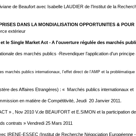
Viviane de Beaufort avec Isabelle LAUDIER de l’Institut de la Rech
 ENTREPRISES DANS LA MONDIALISATION OPPORTUNITES & P
ce extérieur
E et le Single Market Act - A l'ouverture régulée des marchés publ
tionale des marchés publics -Revendiquer l’application d’un principe d
archés publics internationaux, l’effet direct de l’AMP et la problématique
des Affaires Etrangères) : « Marchés publics internationaux et off
Commission en matière de Compétitivité, Jeudi 20 Janvier 2011.
T » , Nov 2010 V.de BEAUFORT et E.SIMON et la participation de 
nds contrats » Vendredi 25 Mars 2011
sé avec IRENE-ESSEC (Institut de Recherche Négociation Européenne