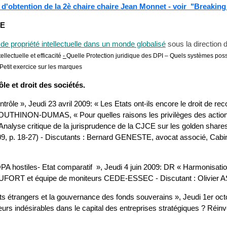
 d'obtention de la 2è chaire chaire Jean Monnet - voir "Breakin
DE
 de propriété intellectuelle dans un monde globalisé
sous la direction 
ellectuelle et efficacité
-
Quelle Protection juridique des DPI – Quels systèmes po
 Petit exercice sur les marques
le et droit des sociétés.
ôle », Jeudi 23 avril 2009: « Les Etats ont-ils encore le droit de rec
H.BOUTHINON-DUMAS, « Pour quelles raisons les privilèges des actionn
? – Analyse critique de la jurisprudence de la CJCE sur les golden sha
2009, p. 18-27) - Discutants : Bernard GENESTE, avocat associé, Cab
OPA hostiles- Etat comparatif », Jeudi 4 juin 2009: DR « Harmonisati
EAUFORT et équipe de moniteurs CEDE-ESSEC - Discutant : Olivier A
ts étrangers et la gouvernance des fonds souverains », Jeudi 1er octo
cteurs indésirables dans le capital des entreprises stratégiques ? Ré