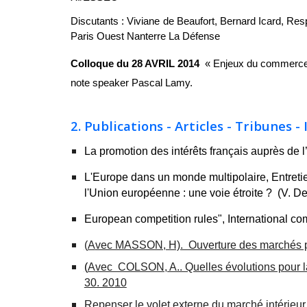
Discutants : Viviane de Beaufort, Bernard Icard, Re
Paris Ouest Nanterre La Défense
Colloque du
28 AVRIL 2014
« Enjeux du commerce 
note speaker Pascal Lamy.
2. Publications - Articles - Tribunes -
La prom
otion des intérêts français auprès de 
L'Europe dans un monde multipolaire, Entretie
l'Union européenne : une voie étroite ? (V. De
European competition rules", International c
(
A
vec MASSON, H). Ouverture des marchés publ
(
A
vec COLSON, A.. Quelles évolutions pour la
30. 20
10
Repenser le volet externe du marché intérie