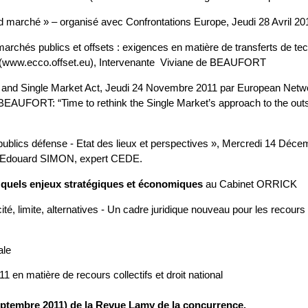
nd marché » – organisé avec Confrontations Europe, Jeudi 28 Avril 20
archés publics et offsets : exigences en matière de transferts de te
t (www.ecco.offset.eu), Intervenante Viviane de BEAUFORT
 and Single Market Act, Jeudi 24 Novembre 2011 par European Netw
BEAUFORT: “Time to rethink the Single Market’s approach to the out
ublics défense - Etat des lieux et perspectives », Mercredi 14 Déce
nt Edouard SIMON, expert CEDE.
fs quels enjeux stratégiques et économiques
au Cabinet ORRICK
cité, limite, alternatives - Un cadre juridique nouveau pour les recours
ale
en matière de recours collectifs et droit national
septembre 2011) de la Revue Lamy de la concurrence.