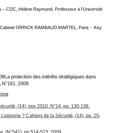
ces – CDC, Hélène Raymond, Professeur à l'Université
 , au Cabinet ORRICK RAMBAUD MARTEL, Paris - Key
08
La protection des intérêts stratégiques dans
 , N°161, 2009
2009
curité, (14), nov 2010, N°14, pp. 130-138
.
isbonne ? Cahiers de la Sécurité, (14), pp. 25-
e, (N
°
541), pp.514-523. 2009