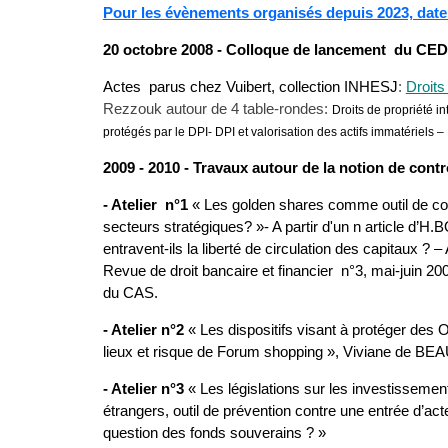
Pour les évènements organisés depuis 2023, date
20 octobre 2008 - Colloque de lancement du CE
Actes parus chez Vuibert, collection INHESJ
:
Droits
Rezzouk autour de 4 table-rondes:
Droits de propriété int
protégés par le DPI- DPI et valorisation des actifs immatériels –
2009 - 2010 - Travaux autour de la notion de contrô
- Atelier n°1
« Les golden shares comme outil de contr
secteurs stratégiques? »- A partir d'un n article d’
entravent-ils la liberté de circulation des capitaux 
Revue de droit bancaire et financier n°3, mai-juin 
du CAS.
- Atelier n°2
« Les dispositifs visant à protéger des 
lieux et risque de Forum shopping », Viviane de B
- Atelier n°3
« Les législations sur les investissemen
étrangers, outil de prévention contre une entrée d’a
question des fonds souverains ? »