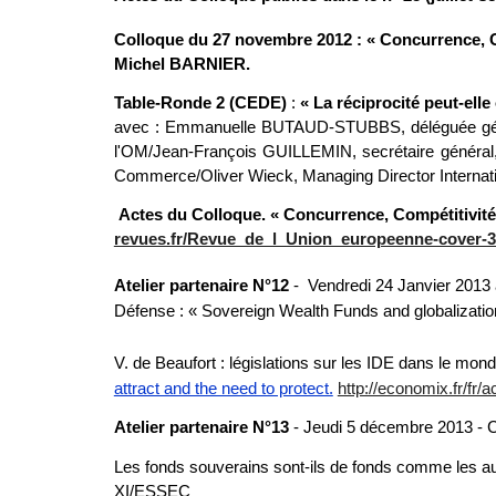
Colloque du 27 novembre 2012 : « Concurrence, Co
Michel BARNIER.
Table-Ronde 2 (CEDE)
:
« La réciprocité peut-elle
a
vec : Emmanuelle BUTAUD-STUBBS, déléguée génér
l'OM/Jean-François GUILLEMIN, secrétaire génér
Commerce/Oliver Wieck, Managing Director Internati
Actes du Colloque. « Concurrence, Compétitivité 
revues.fr/Revue_de_l_Union_europeenne-cover-
Atelier partenaire N°12
-
Vendredi 24 Janvier 2013 
Défense : « Sovereign Wealth Funds and globalizati
V. de Beaufort : législations sur les IDE dans le mon
attract and the need to protect.
http://economix.fr/fr/
Atelier partenaire N°13
- Jeudi 5 décembre 2013 -
Les fonds souverains sont-ils de fonds comme les a
XI/ESSEC