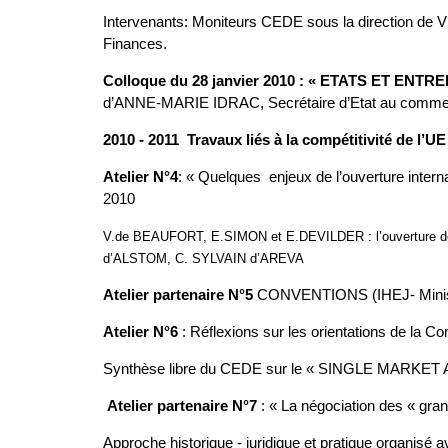
Intervenants: Moniteurs CEDE sous la direction de 
Finances.
Colloque du 28 janvier 2010 : « ETATS ET
d’ANNE-MARIE IDRAC, Secrétaire d’Etat au commer
2010 - 2011 Travaux liés à la compétitivité de l’U
Atelier N°4
:
« Quelques enjeux de l’ouverture interna
2010
V.de BEAUFORT, E.SIMON et E.DEVILDER : l’ouverture des m
d’ALSTOM, C. SYLVAIN d’AREVA
Atelier partenaire N°5
CONVENTIONS (IHEJ- Ministère 
Atelier N°6
: Réflexions sur les orientations de la 
Synthèse libre du CEDE sur le « SINGLE MARKET AC
Atelier partenaire N°7
: « La négociation des « gra
Approche historique - juridique et pratique organi