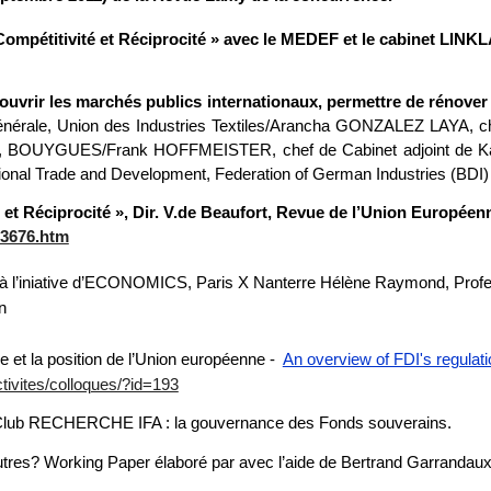
mpétitivité et Réciprocité »
avec le MEDEF et le cabinet LINKL
 ouvrir les marchés publics internationaux, permettre de rénover
ale, Union des Industries Textiles/Arancha GONZALEZ LAYA, chef
al, BOUYGUES/Frank HOFFMEISTER, chef de Cabinet adjoint de Ka
onal Trade and Development, Federation of German Industries (BDI)
et Réciprocité », Dir. V.de Beaufort, Revue de l’Union Européenn
33676.htm
à l’iniative d’ECONOMICS, Paris X Nanterre Hélène Raymond, Profes
on
de et la position de l’Union européenne -
An overview of FDI's regulati
activites/colloques/?id=193
 Club RECHERCHE IFA : la gouvernance des Fonds souverains.
utres? Working Paper élaboré par avec l’aide de Bertrand Garranda