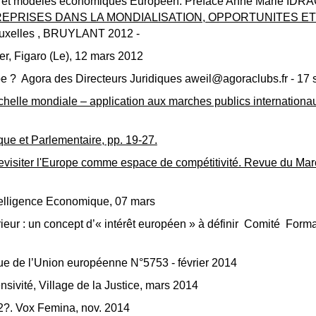
es et modèles économiques Européen. Préface Anne Marie IDRAC 
REPRISES DANS LA MONDIALISATION, OPPORTUNITES 
 Bruxelles , BRUYLANT 2012 -
ter, Figaro (Le), 12 mars 2012
ope ? Agora des Directeurs Juridiques aweil@agoraclubs.fr - 1
 échelle mondiale – application aux marches publics internati
ique et Parlementaire, pp. 19-27.
revisiter l'Europe comme espace de compétitivité. Revue du M
ntelligence Economique, 07 mars
ur : un concept d’« intérêt européen » à définir Comité Formati
vue de l’Union européenne N°5753 - février 2014
nsivité, Village de la Justice, mars 201
4
2?. Vox Femina, nov. 2014