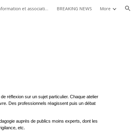
Sources d'information et association d'étudiants
BREAKING NEWS
More
ion
e réflexion sur un sujet particulier. Chaque atelier
livre. Des professionnels réagissent puis un débat
 pédagogie auprès de publics moins experts, dont les
igilance, etc.