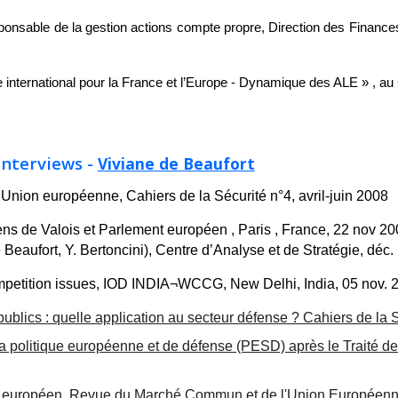
sponsable de la gestion actions compte propre, Direction des Finan
international pour la France et l’Europe - Dynamique des ALE »
 Interviews -
Viviane de Beaufort
l’Union européenne, Cahiers de la Sécurité n°4, avril-juin 2008
ns de Valois et Parlement européen , Paris , France, 22 nov
20
 Beaufort, Y. Bertoncini), Centre d’Analyse et de Stratégie, déc.
ompetition issues, IOD INDIA¬WCCG, New Delhi, India, 05 nov. 
ics : quelle application au secteur défense ? Cahiers de la Sé
 politique européenne et de défense (PESD) après le Traité de L
ur européen. Revue du Marché Commun et de l'Union Européenn