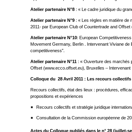
Atelier partenaire N°8
: « Le cadre juridique du gra
Atelier partenaire N°9
: « Les règles en matière de m
2011- par European Club of Countertrade and Offse
Atelier partenaire N°10
: European Competitiveness
Movement Germany, Berlin . Intervenant Viviane de 
competitiveness”.
Atelier partenaire N°11
: « Ouverture des marchés p
Offset (www.ecco.offset.eu), Bruxelles – Intervena
Colloque du 28 Avril 2011 : Les recours collecti
Recours collectifs, état des lieux : procédures, effica
propositions et expériences
Recours collectifs et stratégie juridique internation
Consultation de la Commission européenne de 2011 
Actes du Colloque publiés dans le n° 28 (juillet-