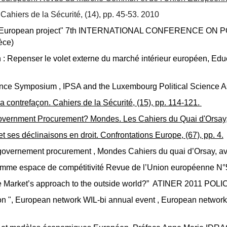
ahiers de la Sécurité, (14), pp. 45-53. 2010
 European project
"
7th INTERNATIONAL CONFERENCE ON PO
ce)
n : Repenser le volet externe du marché intérieur européen, 
cience Symposium , IPSA and the Luxembourg Political Science 
a contrefaçon. Cahiers de la Sécurité, (15), pp. 114-121.
Government Procurement? Mondes. Les Cahiers du Quai d'Orsay, 
 ses déclinaisons en droit. Confrontations Europe, (67), pp. 4.
governement procurement , Mondes Cahiers du quai d’Orsay, avr.
 comme espace de compétitivité Revue de l’Union européenne N
ngle Market’s approach to the outside world?” ATINER 2011 P
ion ", European network WIL-bi annual event , European netwo