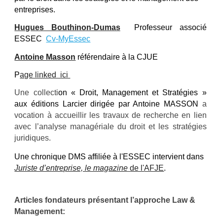
entreprises.
Hugues Bouthinon-Dumas
Professeur associé
ESSEC
Cv-MyEssec
Antoine Masson
référendaire à la CJUE
P
age linked ici
Une c
ollecti
on « Droit, Management et Stratégies »
aux éditions Larcier dirigée par Antoine MASSON
a
vocation à accueillir
l
es travaux de recherche en lien
avec l’analyse managériale du droit et les stratégies
juridiques
.
Une
chronique DMS affiliée à l'ESSEC intervient
dans
Juriste d’entreprise, le magazine
de l'
AFJE
.
Articles fondateurs p
résentant l’approche Law &
Management
: